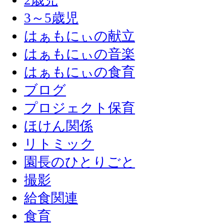
2歳児
3～5歳児
はぁもにぃの献立
はぁもにぃの音楽
はぁもにぃの食育
ブログ
プロジェクト保育
ほけん関係
リトミック
園長のひとりごと
撮影
給食関連
食育