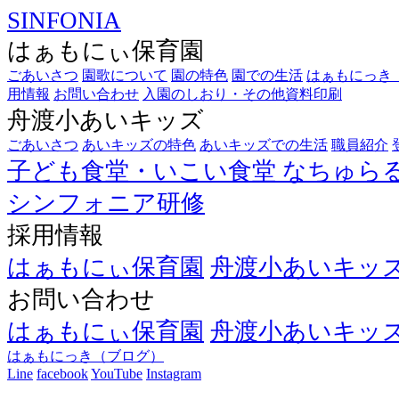
SINFONIA
はぁもにぃ保育園
ごあいさつ
園歌について
園の特色
園での生活
はぁもにっき
用情報
お問い合わせ
入園のしおり・その他資料印刷
舟渡小あいキッズ
ごあいさつ
あいキッズの特色
あいキッズでの生活
職員紹介
子ども食堂・いこい食堂
なちゅら
シンフォニア研修
採用情報
はぁもにぃ保育園
舟渡小あいキッ
お問い合わせ
はぁもにぃ保育園
舟渡小あいキッ
はぁもにっき（ブログ）
Line
facebook
YouTube
Instagram