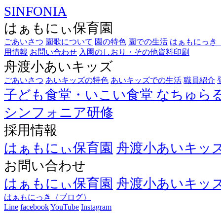
SINFONIA
はぁもにぃ保育園
ごあいさつ
園歌について
園の特色
園での生活
はぁもにっき
用情報
お問い合わせ
入園のしおり・その他資料印刷
舟渡小あいキッズ
ごあいさつ
あいキッズの特色
あいキッズでの生活
職員紹介
子ども食堂・いこい食堂
なちゅら
シンフォニア研修
採用情報
はぁもにぃ保育園
舟渡小あいキッ
お問い合わせ
はぁもにぃ保育園
舟渡小あいキッ
はぁもにっき（ブログ）
Line
facebook
YouTube
Instagram