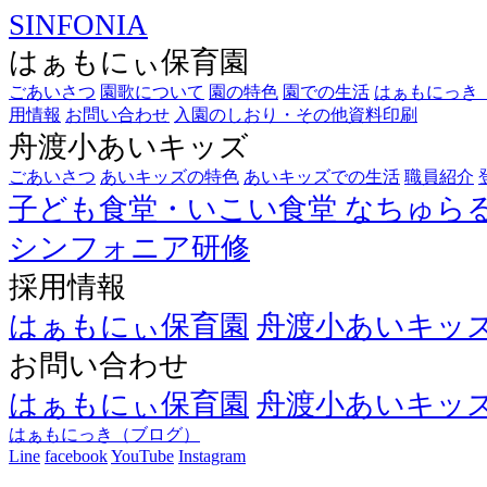
SINFONIA
はぁもにぃ保育園
ごあいさつ
園歌について
園の特色
園での生活
はぁもにっき
用情報
お問い合わせ
入園のしおり・その他資料印刷
舟渡小あいキッズ
ごあいさつ
あいキッズの特色
あいキッズでの生活
職員紹介
子ども食堂・いこい食堂
なちゅら
シンフォニア研修
採用情報
はぁもにぃ保育園
舟渡小あいキッ
お問い合わせ
はぁもにぃ保育園
舟渡小あいキッ
はぁもにっき（ブログ）
Line
facebook
YouTube
Instagram