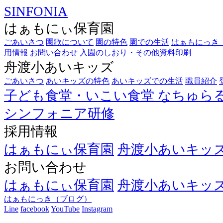
SINFONIA
はぁもにぃ保育園
ごあいさつ
園歌について
園の特色
園での生活
はぁもにっき
用情報
お問い合わせ
入園のしおり・その他資料印刷
舟渡小あいキッズ
ごあいさつ
あいキッズの特色
あいキッズでの生活
職員紹介
子ども食堂・いこい食堂
なちゅら
シンフォニア研修
採用情報
はぁもにぃ保育園
舟渡小あいキッ
お問い合わせ
はぁもにぃ保育園
舟渡小あいキッ
はぁもにっき（ブログ）
Line
facebook
YouTube
Instagram